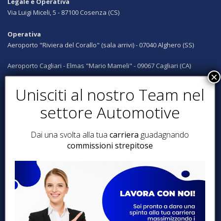
Legale e Operativa
Via Luigi Miceli, 5 - 87100 Cosenza (CS)
Operativa
Aeroporto "Riviera del Corallo" (sala arrivi) - 07040 Alghero (SS)
Aeroporto Cagliari - Elmas "Mario Mameli" - 09067 Cagliari (CA)
Aeroporto Lamezia Terme "Sant'Eufemia" - 180006 Lamezia T. (CZ)
Siamo presenti anche a:
Catanzaro, Reggio Calabria, Crotone, Amantea, Diamante, Santa
Maria del Cedro, Milano, Avellino, Ravenna
Dai una svolta alla tua
carriera
guadagnando
commissioni strepitose
SEGUICI SUI SOCIAL