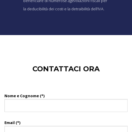
beneficiare di numerose agevolazioni fiscali per
la deducibilità dei costi e la detraibilità dell’IVA.
CONTATTACI ORA
Nome e Cognome (*)
Email (*)