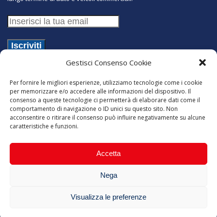
Gestisci Consenso Cookie
Desidero essere iscritto/a alla newsletter e ricevere
comunicazioni commerciali e promozionali inerenti al
Per fornire le migliori esperienze, utilizziamo tecnologie come i cookie
noleggio da parte di Romatyche S.r.l. - Best of Rent come
per memorizzare e/o accedere alle informazioni del dispositivo. Il
da
Informativa Privacy
consenso a queste tecnologie ci permetterà di elaborare dati come il
comportamento di navigazione o ID unici su questo sito. Non
SOLUZIONI
acconsentire o ritirare il consenso può influire negativamente su alcune
caratteristiche e funzioni.
PER AZIENDE
Accetta
PER PRIVATI
Nega
OFFERTE
Visualizza le preferenze
PERCHÉ NOLEGGIARE