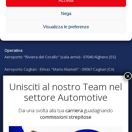
info@bestofrent.it
Accetta
Nega
SEDI
Visualizza le preferenze
Legale e Operativa
Via Luigi Miceli, 5 - 87100 Cosenza (CS)
Operativa
Aeroporto "Riviera del Corallo" (sala arrivi) - 07040 Alghero (SS)
Aeroporto Cagliari - Elmas "Mario Mameli" - 09067 Cagliari (CA)
Aeroporto Lamezia Terme "Sant'Eufemia" - 180006 Lamezia T. (CZ)
Siamo presenti anche a:
Catanzaro, Reggio Calabria, Crotone, Amantea, Diamante, Santa
Maria del Cedro, Milano, Avellino, Ravenna
Dai una svolta alla tua
carriera
guadagnando
commissioni strepitose
SEGUICI SUI SOCIAL