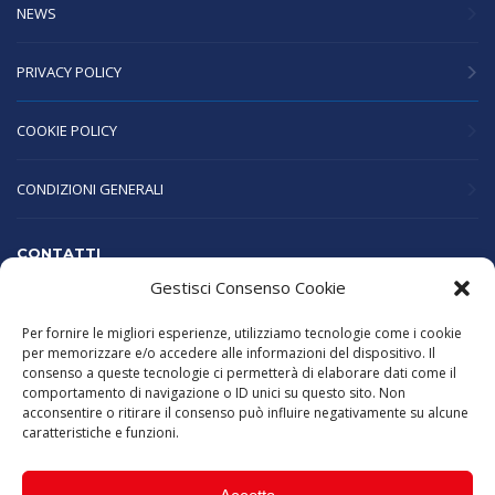
NEWS
PRIVACY POLICY
COOKIE POLICY
CONDIZIONI GENERALI
CONTATTI
Gestisci Consenso Cookie
Per fornire le migliori esperienze, utilizziamo tecnologie come i cookie
Lunedì - Venerdì 09.00 - 19.00
per memorizzare e/o accedere alle informazioni del dispositivo. Il
consenso a queste tecnologie ci permetterà di elaborare dati come il
comportamento di navigazione o ID unici su questo sito. Non
acconsentire o ritirare il consenso può influire negativamente su alcune
0984.1906663
caratteristiche e funzioni.