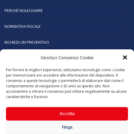
PERCHÉ NOLEGGIARE
NORMATIVA FISCALE
RICHIEDI UN PREVENTIVO
Gestisci Consenso Cookie
AZIENDA
Per fornire le migliori esperienze, utilizziamo tecnologie come i cookie
CHI SIAMO
per memorizzare e/o accedere alle informazioni del dispositivo. Il
consenso a queste tecnologie ci permetterà di elaborare dati come il
comportamento di navigazione o ID unici su questo sito. Non
SERVIZI
acconsentire o ritirare il consenso può influire negativamente su alcune
caratteristiche e funzioni.
LAVORA CON NOI
Accetta
NEWS
Nega