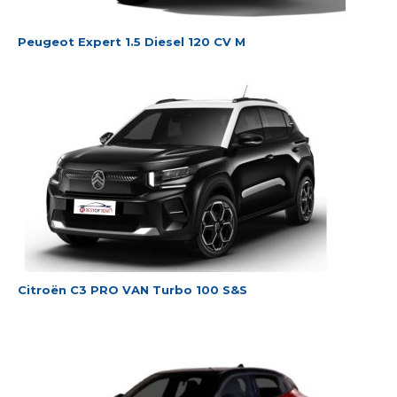
Peugeot Expert 1.5 Diesel 120 CV M
Citroën C3 PRO VAN Turbo 100 S&S