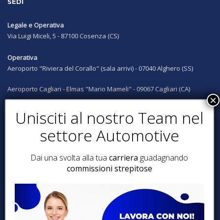
SEDI
Legale e Operativa
Via Luigi Miceli, 5 - 87100 Cosenza (CS)
Operativa
Aeroporto "Riviera del Corallo" (sala arrivi) - 07040 Alghero (SS)
Aeroporto Cagliari - Elmas "Mario Mameli" - 09067 Cagliari (CA)
Aeroporto Lamezia Terme "Sant'Eufemia" - 180006 Lamezia T. (CZ)
Siamo presenti anche a:
Catanzaro, Reggio Calabria, Crotone, Amantea, Diamante, Santa
Maria del Cedro, Milano, Avellino, Ravenna
Dai una svolta alla tua
carriera
guadagnando
commissioni strepitose
SEGUICI SUI SOCIAL