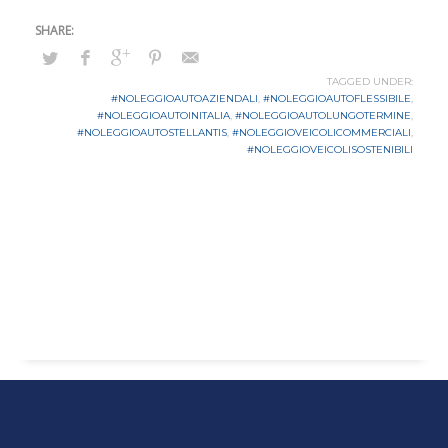
TAGGED UNDER:
#NOLEGGIOAUTOAZIENDALI
,
#NOLEGGIOAUTOFLESSIBILE
,
#NOLEGGIOAUTOINITALIA
,
#NOLEGGIOAUTOLUNGOTERMINE
,
#NOLEGGIOAUTOSTELLANTIS
,
#NOLEGGIOVEICOLICOMMERCIALI
,
#NOLEGGIOVEICOLISOSTENIBILI