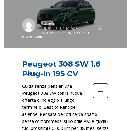
bofrent
0
LUNEDÌ, 13 LUGLIO 2026
/
PUBLISHED IN
AZIENDE
,
OFFERTE
,
PROMO VARIE
Peugeot 308 SW 1.6
Pług-In 195 CV
Guida senza pensieri una
Peugeot 308 SW con la nuova
offerta di noleggio a lungo
termine di Best of Rent per
aziende. Pensata per chi cerca spazio
senza compromessi sullo stile Vivi e guida i
tuoi prossimi 60.000 km per 48 mesi senza