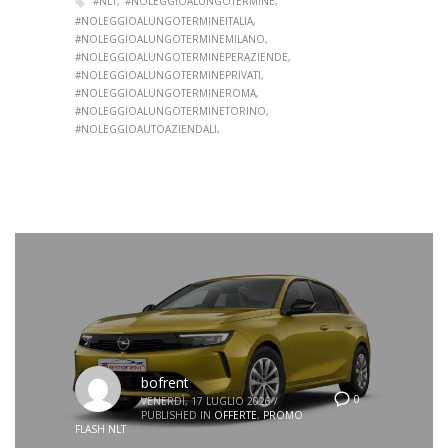
#NLT
#NOLEGGIOALUNGOTERMINE
#NOLEGGIOALUNGOTERMINEITALIA
#NOLEGGIOALUNGOTERMINEMILANO
#NOLEGGIOALUNGOTERMINEPERAZIENDE
#NOLEGGIOALUNGOTERMINEPRIVATI
#NOLEGGIOALUNGOTERMINEROMA
#NOLEGGIOALUNGOTERMINETORINO
#NOLEGGIOAUTOAZIENDALI
bofrent
0
VENERDÌ, 17 LUGLIO 2026
/
PUBLISHED IN
OFFERTE
,
PROMO
FLASH NLT