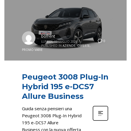
bofrent
0
LUNEDÌ, 13 LUGLIO 2026
/
PUBLISHED IN
AZIENDE
,
OFFERTE
,
PROMO VARIE
Peugeot 3008 Plug-In
Hybrid 195 e-DCS7
Allure Business
Guida senza pensieri una
Peugeot 3008 Plug-In Hybrid
195 e-DCS7 Allure
Business con la nuova offerta