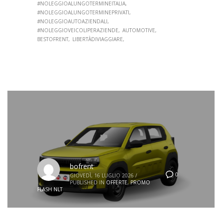
#NOLEGGIOALUNGOTERMINEITALIA
#NOLEGGIOALUNGOTERMINEPRIVATI
#NOLEGGIOAUTOAZIENDALI
#NOLEGGIOVEICOLIPERAZIENDE
AUTOMOTIVE
BESTOFRENT
LIBERTÀDIVIAGGIARE
bofrent
0
GIOVEDÌ, 16 LUGLIO 2026
/
PUBLISHED IN
OFFERTE
,
PROMO
FLASH NLT