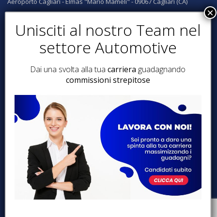
Aeroporto Cagliari - Elmas "Mario Mameli" - 09067 Cagliari (CA)
Aeroporto Lamezia Terme "Sant'Eufemia" - 180006 Lamezia T. (CZ)
Siamo presenti anche a:
Catanzaro, Reggio Calabria, Crotone, Amantea, Diamante, Santa
Maria del Cedro, Milano, Avellino, Ravenna
Dai una svolta alla tua
carriera
guadagnando
commissioni strepitose
SEGUICI SUI SOCIAL
© 2019-2026 Best of Rent. Powered by
Internet & Idee
.