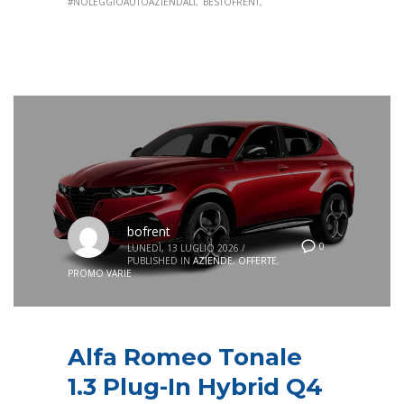
#NOLEGGIOAUTOAZIENDALI
BESTOFRENT
bofrent
0
LUNEDÌ, 13 LUGLIO 2026
/
PUBLISHED IN
AZIENDE
,
OFFERTE
,
PROMO VARIE
Alfa Romeo Tonale
1.3 Plug-In Hybrid Q4