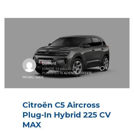
bofrent
0
LUNEDÌ, 13 LUGLIO 2026
/
PUBLISHED IN
AZIENDE
,
OFFERTE
,
PROMO VARIE
Citroën C5 Aircross
Plug-In Hybrid 225 CV
MAX