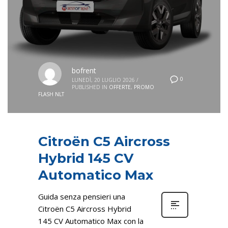
bofrent
0
LUNEDÌ, 20 LUGLIO 2026
/
PUBLISHED IN
OFFERTE
,
PROMO
FLASH NLT
Citroën C5 Aircross
Hybrid 145 CV
Automatico Max
Guida senza pensieri una
Citroën C5 Aircross Hybrid
145 CV Automatico Max con la