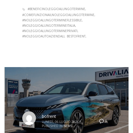
#BENEFICINOLEGGIOALUNGOTERMINE
#COMEFUNZIONAILNOLEGGIOALUNGOTERMINE
#NOLEGGIOALUNGOTERMINEFLESSIBILE
#NOLEGGIOALUNGOTERMINEITALIA
#NOLEGGIOALUNGOTERMINEPRIVATI
#NOLEGGIOAUTOAZIENDALI
BESTOFRENT
bofrent
0
LUNEDÌ, 06 LUGLIO 2026
/
PUBLISHED IN
NEWS