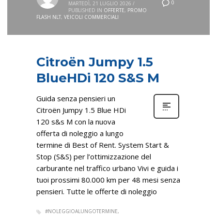
0
MARTEDÌ, 21 LUGLIO 2026
/
PUBLISHED IN
OFFERTE
,
PROMO
FLASH NLT
,
VEICOLI COMMERCIALI
Citroën Jumpy 1.5
BlueHDi 120 S&S M
Guida senza pensieri un
Citroën Jumpy 1.5 Blue HDi
120 s&s M con la nuova
offerta di noleggio a lungo
termine di Best of Rent. System Start &
Stop (S&S) per l’ottimizzazione del
carburante nel traffico urbano Vivi e guida i
tuoi prossimi 80.000 km per 48 mesi senza
pensieri. Tutte le offerte di noleggio
#NOLEGGIOALUNGOTERMINE