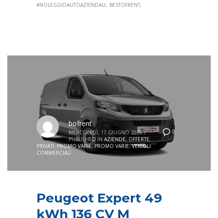
#NOLEGGIOAUTOAZIENDALI
BESTOFRENT
bofrent
0
MERCOLEDÌ, 17 GIUGNO 2026
/
PUBLISHED IN
AZIENDE
,
OFFERTE
,
PRIVATI
,
PROMO VARIE
,
PROMO VARIE
,
VEICOLI
COMMERCIALI
Peugeot Expert 49
kWh 136 CV M