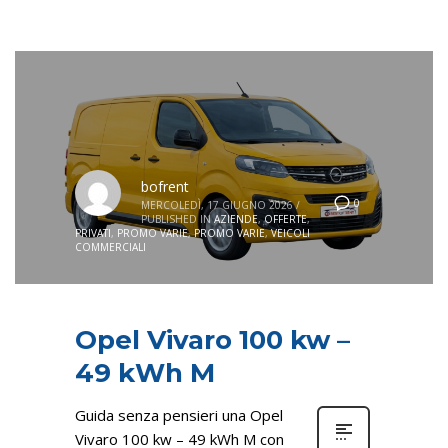
bofrent
0
MERCOLEDÌ, 17 GIUGNO 2026
/
PUBLISHED IN
AZIENDE
,
OFFERTE
,
PRIVATI
,
PROMO VARIE
,
PROMO VARIE
,
VEICOLI
COMMERCIALI
Opel Vivaro 100 kw –
49 kWh M
Guida senza pensieri una Opel
Vivaro 100 kw – 49 kWh M con