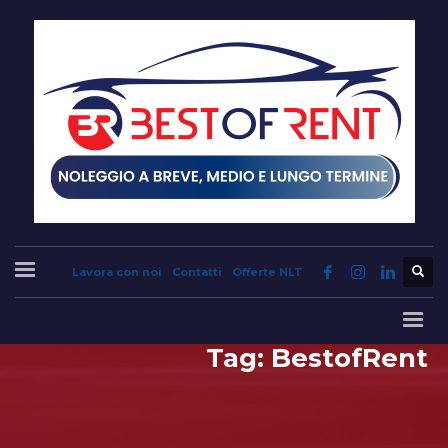
Lavora con noi
Contatti
Offerte NLT
Tag: BestofRent