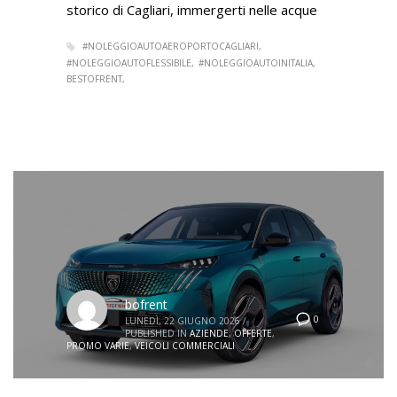
storico di Cagliari, immergerti nelle acque
#NOLEGGIOAUTOAEROPORTOCAGLIARI
#NOLEGGIOAUTOFLESSIBILE
#NOLEGGIOAUTOINITALIA
BESTOFRENT
bofrent
0
LUNEDÌ, 22 GIUGNO 2026
/
PUBLISHED IN
AZIENDE
,
OFFERTE
,
PROMO VARIE
,
VEICOLI COMMERCIALI