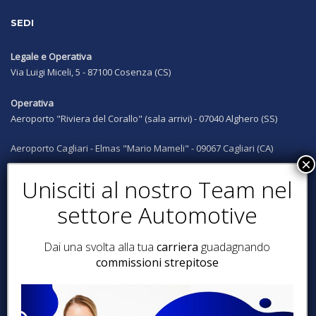
SEDI
Legale e Operativa
Via Luigi Miceli, 5 - 87100 Cosenza (CS)
Operativa
Aeroporto "Riviera del Corallo" (sala arrivi) - 07040 Alghero (SS)
Aeroporto Cagliari - Elmas "Mario Mameli" - 09067 Cagliari (CA)
Aeroporto Lamezia Terme "Sant'Eufemia" - 180006 Lamezia T. (CZ)
Siamo presenti anche a:
Catanzaro, Reggio Calabria, Crotone, Amantea, Diamante, Santa
Maria del Cedro, Milano, Avellino, Ravenna
Dai una svolta alla tua
carriera
guadagnando
commissioni strepitose
SEGUICI SUI SOCIAL